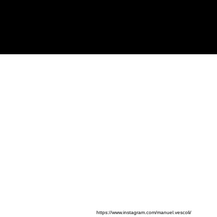
IMPRESSUM
Verantwortlich für den Inhal
Severin Rauch
Fleischerstraße 8
80337 München
Fotos: Manuel Vescoli
https://www.instagram.com/manuel.vescoli/